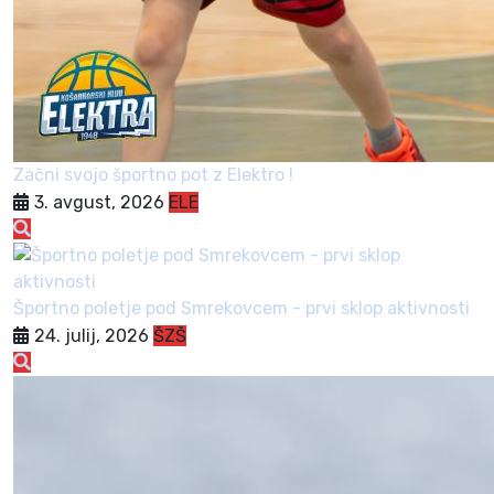
Začni svojo športno pot z Elektro !
3. avgust, 2026
ELE
Športno poletje pod Smrekovcem - prvi sklop aktivnosti
24. julij, 2026
ŠZŠ