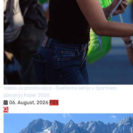
Vabilo za prostovoljce –Svetovna serija v športnem
plezanju Koper 2026
06. August, 2026
PZS