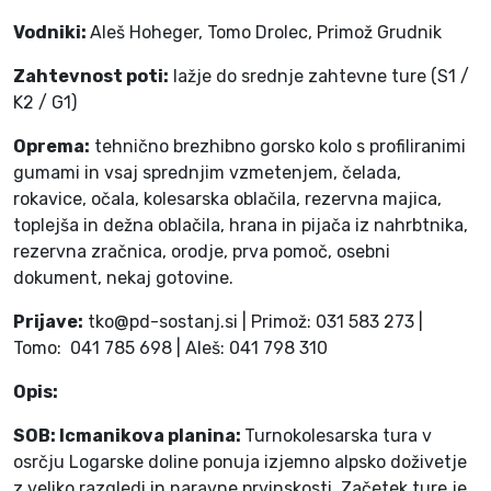
Vodniki:
Aleš Hoheger, Tomo Drolec, Primož Grudnik
Zahtevnost poti:
lažje do srednje zahtevne ture (S1 /
K2 / G1)
Oprema:
tehnično brezhibno gorsko kolo s profiliranimi
gumami in vsaj sprednjim vzmetenjem, čelada,
rokavice, očala, kolesarska oblačila, rezervna majica,
toplejša in dežna oblačila, hrana in pijača iz nahrbtnika,
rezervna zračnica, orodje, prva pomoč, osebni
dokument, nekaj gotovine.
Prijave:
tko@pd-sostanj.si | Primož: 031 583 273 |
Tomo: 041 785 698 | Aleš: 041 798 310
Opis:
SOB: Icmanikova planina:
Turnokolesarska tura v
osrčju Logarske doline ponuja izjemno alpsko doživetje
z veliko razgledi in naravne prvinskosti. Začetek ture je