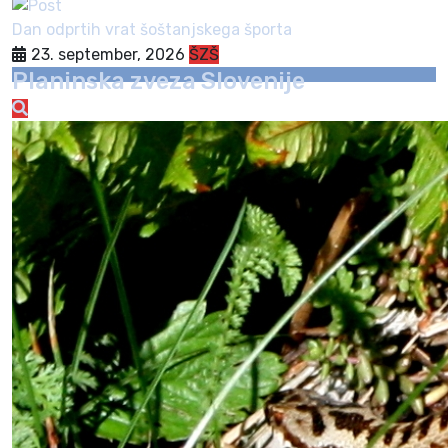
Dan odprtih vrat šoštanjskega športa
23. september, 2026
ŠZŠ
Planinska zveza Slovenije