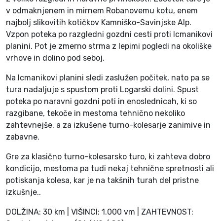
v odmaknjenem in mirnem Robanovemu kotu, enem
najbolj slikovitih kotičkov Kamniško-Savinjske Alp.
Vzpon poteka po razgledni gozdni cesti proti Icmanikovi
planini. Pot je zmerno strma z lepimi pogledi na okoliške
vrhove in dolino pod seboj.
Na Icmanikovi planini sledi zaslužen počitek, nato pa se
tura nadaljuje s spustom proti Logarski dolini. Spust
poteka po naravni gozdni poti in enoslednicah, ki so
razgibane, tekoče in mestoma tehnično nekoliko
zahtevnejše, a za izkušene turno-kolesarje zanimive in
zabavne.
Gre za klasično turno-kolesarsko turo, ki zahteva dobro
kondicijo, mestoma pa tudi nekaj tehnične spretnosti ali
potiskanja kolesa, kar je na takšnih turah del pristne
izkušnje..
DOLŽINA: 30 km | VIŠINCI: 1.000 vm | ZAHTEVNOST: