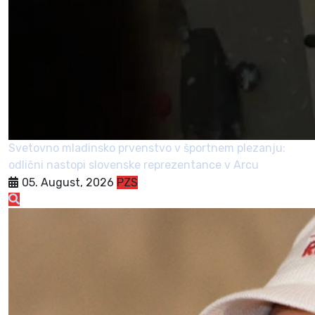
Svetovno mladinsko prvenstvo v športnem plezanju:
odlični nastopi slovenske reprezentance v Arcu
05. August, 2026
PZS