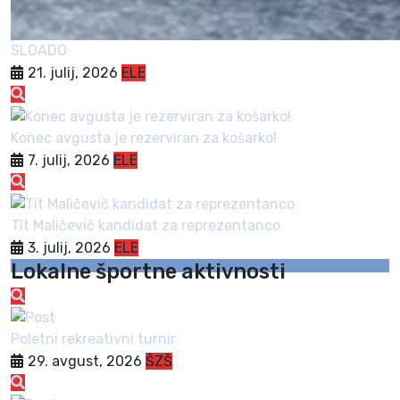
SLOADO
21. julij, 2026
ELE
Konec avgusta je rezerviran za košarko!
7. julij, 2026
ELE
Tit Maličevič kandidat za reprezentanco
3. julij, 2026
ELE
Lokalne športne aktivnosti
Poletni rekreativni turnir
29. avgust, 2026
ŠZŠ