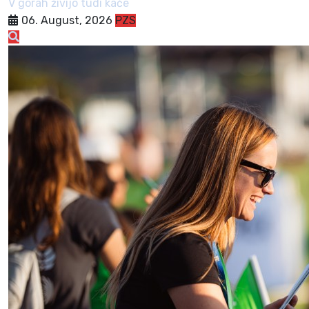
V gorah živijo tudi kače
06. August, 2026
PZS