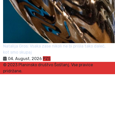
Natalija Gros: Vsaka zase nikoli ne bi prišla tako daleč,
kot smo skupaj
04. August, 2026
PZS
© 2023 Planinsko društvo Šoštanj. Vse pravice
pridržane.