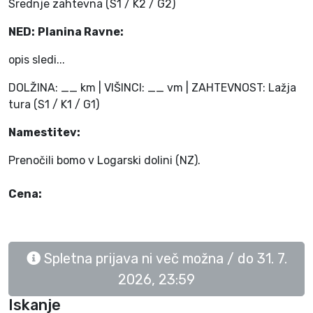
Srednje zahtevna (S1 / K2 / G2)
NED:
Planina Ravne:
opis sledi...
DOLŽINA: __ km | VIŠINCI: __ vm | ZAHTEVNOST: Lažja
tura (S1 / K1 / G1)
Namestitev:
Prenočili bomo v Logarski dolini (NZ).
Cena:
Spletna prijava ni več možna / do 31. 7.
2026, 23:59
Iskanje