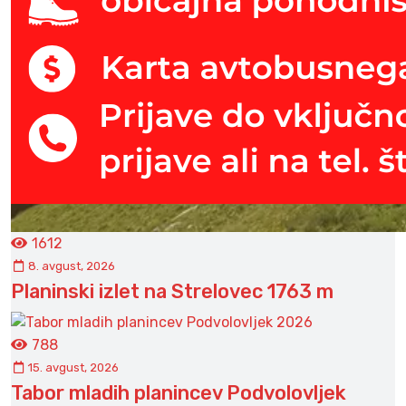
1612
8. avgust, 2026
Planinski izlet na Strelovec 1763 m
788
15. avgust, 2026
Tabor mladih planincev Podvolovljek