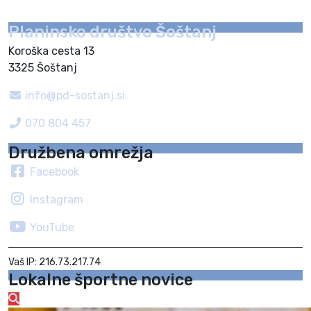
Planinsko društvo Šoštanj
Koroška cesta 13
3325 Šoštanj
info@pd-sostanj.si
070 804 457
Družbena omrežja
Facebook
Instagram
YouTube
Vaš IP: 216.73.217.74
Lokalne športne novice