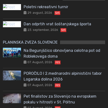
Poletni rekreativni turnir
29. avgust, 2026
ŠZŠ
Dan odprtih vrat šoštanjskega športa
23. september, 2026
ŠZŠ
PLANINSKA ZVEZA SLOVENIJE
Na Begunjščico obnovljena celotna pot od
Roblekovega doma
07. August, 2026
PZS
POROČILO I 2.mednarodni alpinistični tabor
Logarska dolina 2026
07. August, 2026
PZS
Pet finalistov za Slovenijo na evropskem
pokalu v hitrosti v St. Pöltnu
07. August, 2026