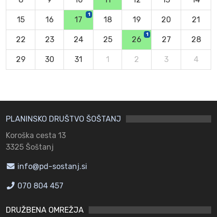
1
15
16
17
18
19
20
21
1
22
23
24
25
26
27
28
29
30
31
1
2
3
4
PLANINSKO DRUŠTVO ŠOŠTANJ
Koroška cesta 13
3325 Šoštanj
info@pd-sostanj.si
070 804 457
DRUŽBENA OMREŽJA