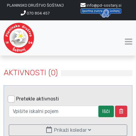
PLANINSKO DRUŠTVO ŠOŠTANJ
info@pd-sostanj.si
070 804 457
AKTIVNOSTI (0)
Pretekle aktivnosti
Išči
Prikaži koledar