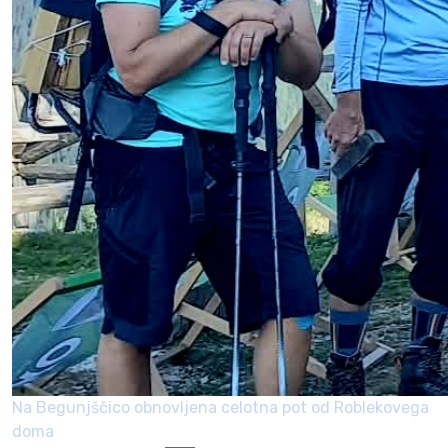
Na Begunjščico obnovljena celotna pot od Roblekovega
doma