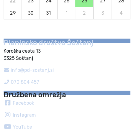
22
23
24
25
26
27
28
29
30
31
1
2
3
4
Planinsko društvo Šoštanj
Koroška cesta 13
3325 Šoštanj
info@pd-sostanj.si
070 804 457
Družbena omrežja
Facebook
Instagram
YouTube