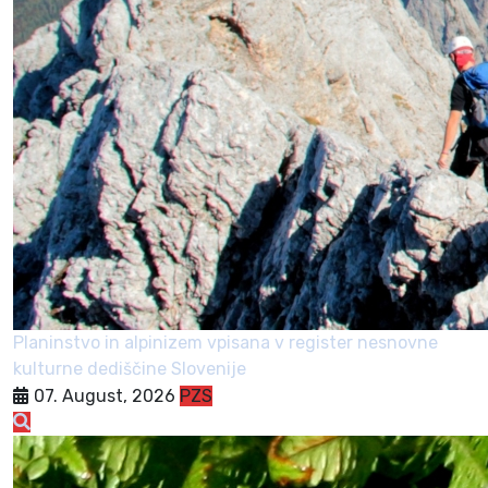
Planinstvo in alpinizem vpisana v register nesnovne
kulturne dediščine Slovenije
07. August, 2026
PZS