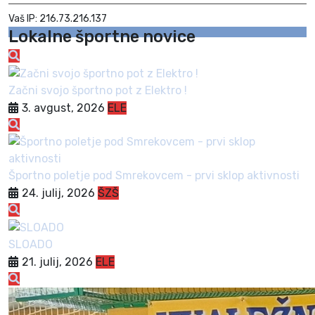
Vaš IP: 216.73.216.137
Lokalne športne novice
Začni svojo športno pot z Elektro !
3. avgust, 2026
ELE
Športno poletje pod Smrekovcem - prvi sklop aktivnosti
24. julij, 2026
ŠZŠ
SLOADO
21. julij, 2026
ELE