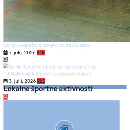
Konec avgusta je rezerviran za košarko!
7. julij, 2026
ELE
Tit Maličevič kandidat za reprezentanco
3. julij, 2026
ELE
Lokalne športne aktivnosti