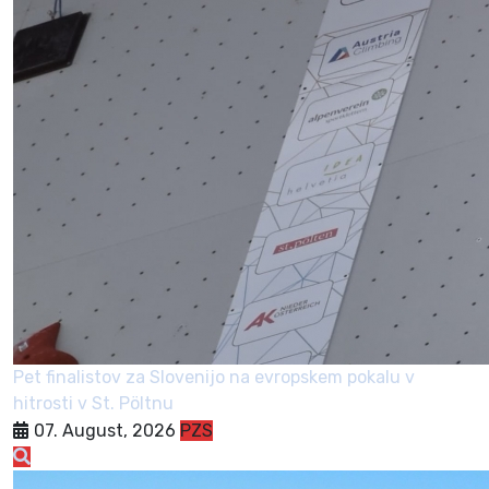
Pet finalistov za Slovenijo na evropskem pokalu v
hitrosti v St. Pöltnu
07. August, 2026
PZS