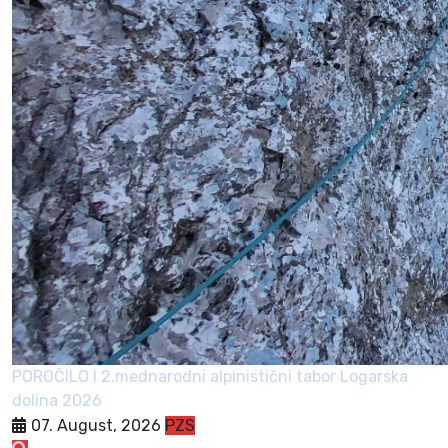
POROČILO I 2.mednarodni alpinistični tabor Logarska
dolina 2026
07. August, 2026
PZS