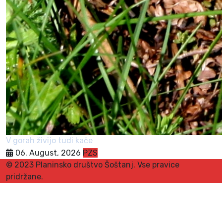
V gorah živijo tudi kače
06. August, 2026
PZS
© 2023 Planinsko društvo Šoštanj. Vse pravice
pridržane.