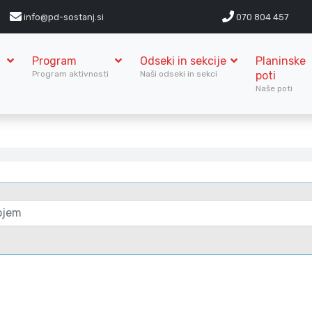
info@pd-sostanj.si
070 804 457
Program
Odseki in sekcije
Planinske
S
Program aktivnosti
Naši odseki in sekci
poti
Naše poti