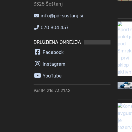
3325 Šoštanj
info@pd-sostanj.si
070 804 457
DRUŽBENA OMREŽJA
Facebook
Instagram
YouTube
Vaš IP: 216.73.217.2