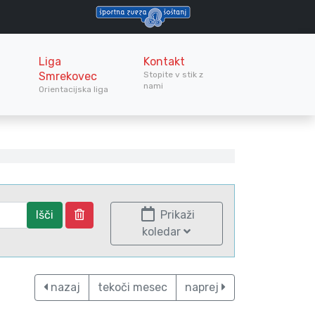
Liga
Kontakt
Smrekovec
Stopite v stik z
nami
Orientacijska liga
Išči
Prikaži
koledar
nazaj
tekoči mesec
naprej