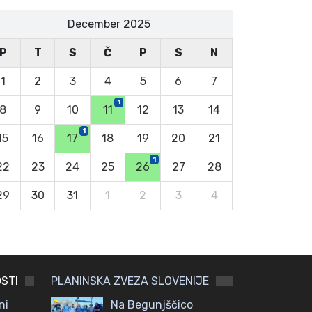
December 2025
P
T
S
Č
P
S
N
1
2
3
4
5
6
7
1
8
9
10
11
12
13
14
1
15
16
17
18
19
20
21
1
22
23
24
25
26
27
28
29
30
31
1
2
3
4
STI
PLANINSKA ZVEZA SLOVENIJE
ni
Na Begunjščico