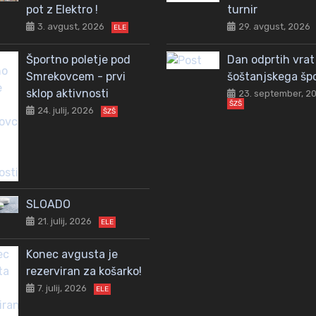
pot z Elektro !
turnir
3. avgust, 2026
29. avgust, 2026
ELE
Športno poletje pod
Dan odprtih vrat
Smrekovcem - prvi
šoštanjskega šp
sklop aktivnosti
23. september, 2
ŠZŠ
24. julij, 2026
ŠZŠ
SLOADO
21. julij, 2026
ELE
Konec avgusta je
rezerviran za košarko!
7. julij, 2026
ELE