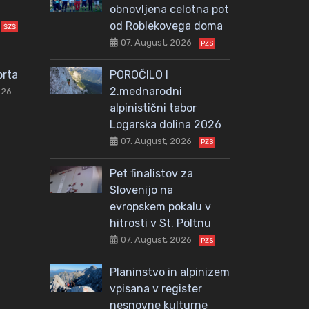
obnovljena celotna pot
od Roblekovega doma
ŠZŠ
07. August, 2026
PZS
orta
POROČILO I
2.mednarodni
026
alpinistični tabor
Logarska dolina 2026
07. August, 2026
PZS
Pet finalistov za
Slovenijo na
evropskem pokalu v
hitrosti v St. Pöltnu
07. August, 2026
PZS
Planinstvo in alpinizem
vpisana v register
nesnovne kulturne