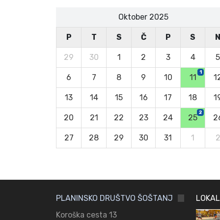
Oktober 2025
P
T
S
Č
P
S
29
30
1
2
3
4
5
1
6
7
8
9
10
11
1
13
14
15
16
17
18
1
2
20
21
22
23
24
25
2
27
28
29
30
31
1
PLANINSKO DRUŠTVO ŠOŠTANJ
LOKAL
Koroška cesta 13