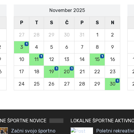
November 2025
N
P
T
S
Č
P
S
N
27
28
29
30
31
1
2
1
2
3
4
5
6
7
8
9
1
1
9
10
11
12
13
14
15
16
1
1
6
17
18
19
20
21
22
23
1
2
24
25
26
27
28
29
30
NE ŠPORTNE NOVICE
LOKALNE ŠPORTNE AKTIVNO
Začni svojo športno
Poletni rekreativ