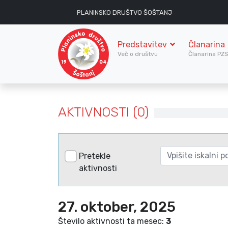
PLANINSKO DRUŠTVO ŠOŠTANJ
Predstavitev
Članarina
Več o društvu
Članarina PZ
AKTIVNOSTI (0)
Pretekle
aktivnosti
27. oktober, 2025
Število aktivnosti ta mesec:
3