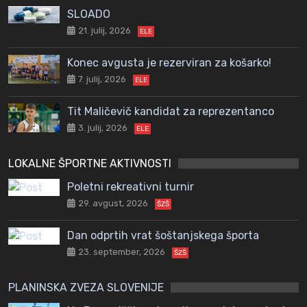
SLOADO
21. julij, 2026
ELE
Konec avgusta je rezerviran za košarko!
7. julij, 2026
ELE
Tit Maličevič kandidat za reprezentanco
3. julij, 2026
ELE
LOKALNE ŠPORTNE AKTIVNOSTI
Poletni rekreativni turnir
29. avgust, 2026
ŠZŠ
Dan odprtih vrat šoštanjskega športa
23. september, 2026
ŠZŠ
PLANINSKA ZVEZA SLOVENIJE