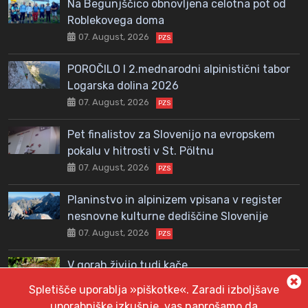
Na Begunjščico obnovljena celotna pot od
Roblekovega doma
07. August, 2026
PZS
POROČILO I 2.mednarodni alpinistični tabor
Logarska dolina 2026
07. August, 2026
PZS
Pet finalistov za Slovenijo na evropskem
pokalu v hitrosti v St. Pöltnu
07. August, 2026
PZS
Planinstvo in alpinizem vpisana v register
nesnovne kulturne dediščine Slovenije
07. August, 2026
PZS
V gorah živijo tudi kače
06. August, 2026
PZS
Spletišče uporablja »piškotke«. Zaradi izboljšave
uporabniške izkušnje, vas naprošamo da