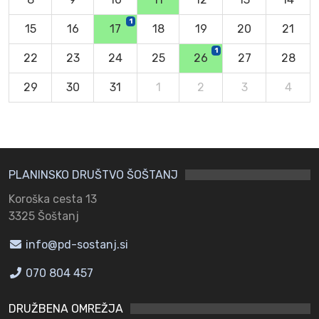
1
15
16
17
18
19
20
21
1
22
23
24
25
26
27
28
29
30
31
1
2
3
4
PLANINSKO DRUŠTVO ŠOŠTANJ
Koroška cesta 13
3325 Šoštanj
info@pd-sostanj.si
070 804 457
DRUŽBENA OMREŽJA