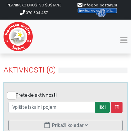
PLANINSKO DRUŠTVO ŠOŠTANJ
info@pd-sostanj.si
070 804 457
AKTIVNOSTI (0)
Pretekle aktivnosti
Išči
Prikaži koledar