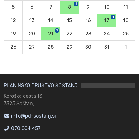
1
5
6
7
8
9
10
11
1
12
13
14
15
16
17
18
1
19
20
21
22
23
24
25
26
27
28
29
30
31
1
PLANINSKO DRUŠTVO ŠOŠTANJ
Koroška cesta 13
3325 Šoštanj
info@pd-sostanj.si
070 804 457