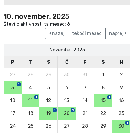
10. november, 2025
Število aktivnosti ta mesec:
6
nazaj
tekoči mesec
naprej
November 2025
P
T
S
Č
P
S
N
27
28
29
30
31
1
2
1
3
4
5
6
7
8
9
1
1
10
11
12
13
14
15
16
1
1
17
18
19
20
21
22
23
1
24
25
26
27
28
29
30