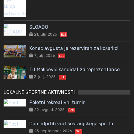
SLOADO
21. julij, 2026
ELE
Konec avgusta je rezerviran za košarko!
7. julij, 2026
ELE
Tit Maličevič kandidat za reprezentanco
3. julij, 2026
ELE
LOKALNE ŠPORTNE AKTIVNOSTI
Poletni rekreativni turnir
29. avgust, 2026
ŠZŠ
Dan odprtih vrat šoštanjskega športa
23. september, 2026
ŠZŠ