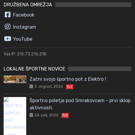
DRUŽBENA OMREŽJA
Facebook
Instagram
YouTube
Vaš IP: 216.73.216.218
LOKALNE ŠPORTNE NOVICE
Začni svojo športno pot z Elektro !
3. avgust, 2026
ELE
Športno poletje pod Smrekovcem - prvi sklop
aktivnosti
24. julij, 2026
ŠZŠ