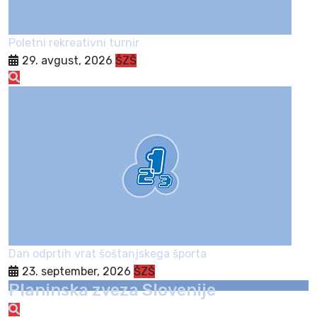
Poletni rekreativni turnir
29. avgust, 2026
ŠZŠ
Dan odprtih vrat šoštanjskega športa
23. september, 2026
ŠZŠ
Planinska zveza Slovenije