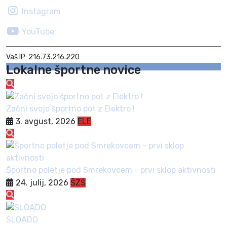
Instagram
YouTube
Vaš IP: 216.73.216.220
Lokalne športne novice
Začni svojo športno pot z Elektro !
3. avgust, 2026
ELE
Športno poletje pod Smrekovcem - prvi sklop aktivnosti
24. julij, 2026
ŠZŠ
SLOADO