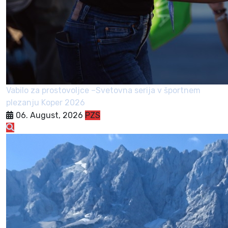
Vabilo za prostovoljce –Svetovna serija v športnem
plezanju Koper 2026
06. August, 2026
PZS