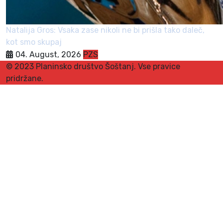
Natalija Gros: Vsaka zase nikoli ne bi prišla tako daleč,
kot smo skupaj
04. August, 2026
PZS
© 2023 Planinsko društvo Šoštanj. Vse pravice
pridržane.