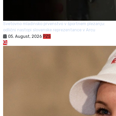
Svetovno mladinsko prvenstvo v športnem plezanju:
odlični nastopi slovenske reprezentance v Arcu
05. August, 2026
PZS