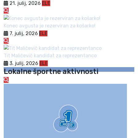
21. julij, 2026
ELE
Konec avgusta je rezerviran za košarko!
7. julij, 2026
ELE
Tit Maličevič kandidat za reprezentanco
3. julij, 2026
ELE
Lokalne športne aktivnosti