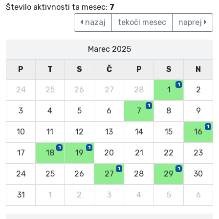
Število aktivnosti ta mesec:
7
nazaj
tekoči mesec
naprej
Marec 2025
P
T
S
Č
P
S
N
1
24
25
26
27
28
1
2
1
3
4
5
6
7
8
9
1
10
11
12
13
14
15
16
1
1
17
18
19
20
21
22
23
1
1
24
25
26
27
28
29
30
31
1
2
3
4
5
6