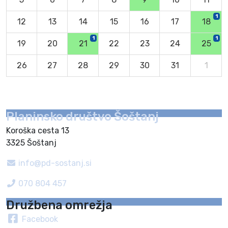
1
12
13
14
15
16
17
18
1
1
19
20
21
22
23
24
25
26
27
28
29
30
31
1
Planinsko društvo Šoštanj
Koroška cesta 13
3325 Šoštanj
info@pd-sostanj.si
070 804 457
Družbena omrežja
Facebook