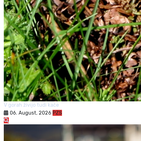
V gorah živijo tudi kače
06. August, 2026
PZS