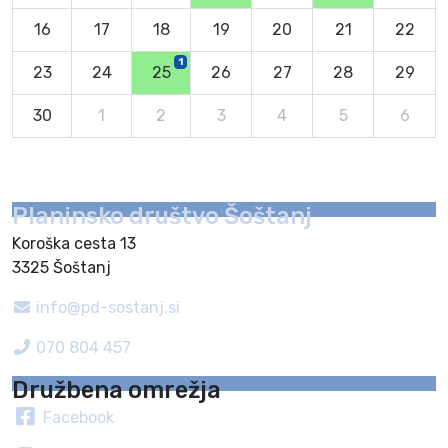
16
17
18
19
20
21
22
1
23
24
25
26
27
28
29
30
1
2
3
4
5
6
Planinsko društvo Šoštanj
Koroška cesta 13
3325 Šoštanj
info@pd-sostanj.si
070 804 457
Družbena omrežja
Facebook