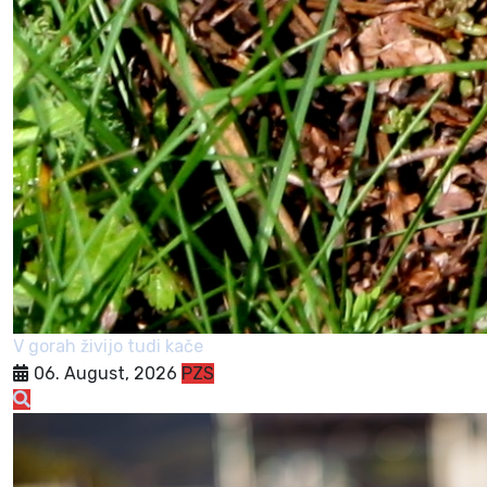
V gorah živijo tudi kače
06. August, 2026
PZS