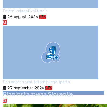
Poletni rekreativni turnir
29. avgust, 2026
ŠZŠ
Dan odprtih vrat šoštanjskega športa
23. september, 2026
ŠZŠ
Planinska zveza Slovenije