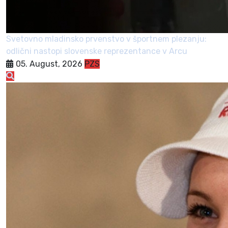
Svetovno mladinsko prvenstvo v športnem plezanju:
odlični nastopi slovenske reprezentance v Arcu
05. August, 2026
PZS