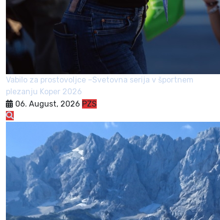
Vabilo za prostovoljce –Svetovna serija v športnem
plezanju Koper 2026
06. August, 2026
PZS