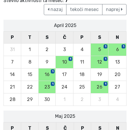
Število aktivnosti ta mesec:
7
nazaj
tekoči mesec
naprej
April 2025
P
T
S
Č
P
S
N
1
1
31
1
2
3
4
5
6
1
1
7
8
9
10
11
12
13
1
14
15
16
17
18
19
20
1
1
21
22
23
24
25
26
27
28
29
30
1
2
3
4
Maj 2025
P
T
S
Č
P
S
N