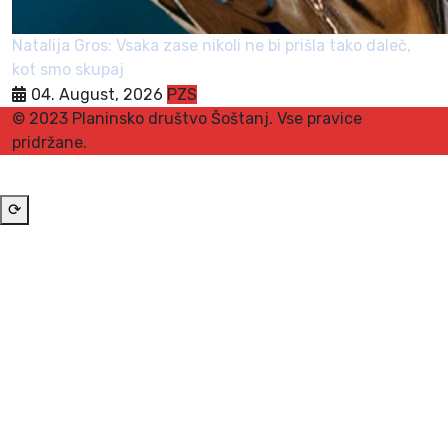
Natalija Gros: Vsaka zase nikoli ne bi prišla tako daleč,
kot smo skupaj
04. August, 2026
PZS
© 2023 Planinsko društvo Šoštanj. Vse pravice
pridržane.
⟳