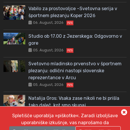
Vabilo za prostovoljce –Svetovna serija v
športnem plezanju Koper 2026
06. August, 2026
PZS
Studio ob 17.00 z Jezerskega: Odgovorno v
gore
05. August, 2026
PZS
Svetovno mladinsko prvenstvo v športnem
plezanju: odlični nastopi slovenske
reprezentance v Arcu
05. August, 2026
PZS
Natalija Gros: Vsaka zase nikoli ne bi prišla
tako daleč, kot smo skupaj
04. August, 2026
PZS
Spletišče uporablja »piškotke«. Zaradi izboljšave
uporabniške izkušnje, vas naprošamo da