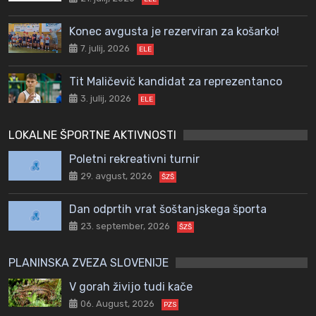
Konec avgusta je rezerviran za košarko!
7. julij, 2026
ELE
Tit Maličevič kandidat za reprezentanco
3. julij, 2026
ELE
LOKALNE ŠPORTNE AKTIVNOSTI
Poletni rekreativni turnir
29. avgust, 2026
ŠZŠ
Dan odprtih vrat šoštanjskega športa
23. september, 2026
ŠZŠ
PLANINSKA ZVEZA SLOVENIJE
V gorah živijo tudi kače
06. August, 2026
PZS