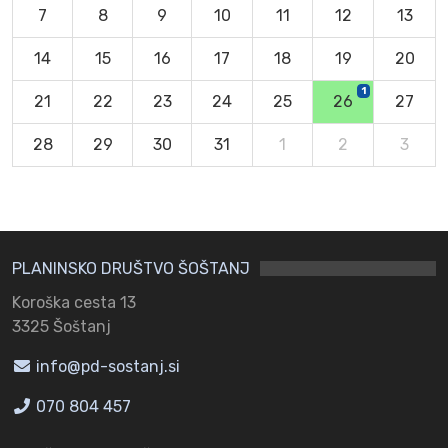
7
8
9
10
11
12
13
14
15
16
17
18
19
20
1
21
22
23
24
25
26
27
28
29
30
31
1
2
3
PLANINSKO DRUŠTVO ŠOŠTANJ
Koroška cesta 13
3325 Šoštanj
info@pd-sostanj.si
070 804 457