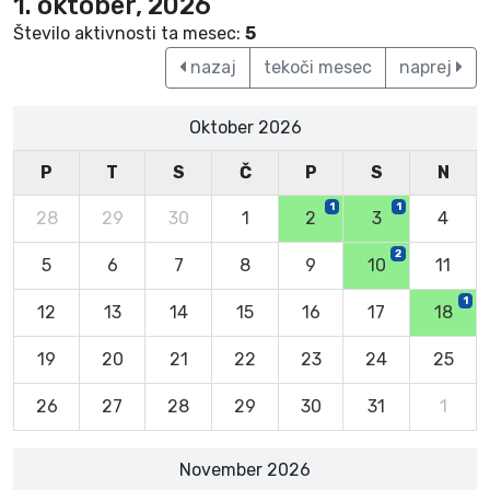
1. oktober, 2026
Število aktivnosti ta mesec:
5
nazaj
tekoči mesec
naprej
Oktober 2026
P
T
S
Č
P
S
N
1
1
28
29
30
1
2
3
4
2
5
6
7
8
9
10
11
1
12
13
14
15
16
17
18
19
20
21
22
23
24
25
26
27
28
29
30
31
1
November 2026