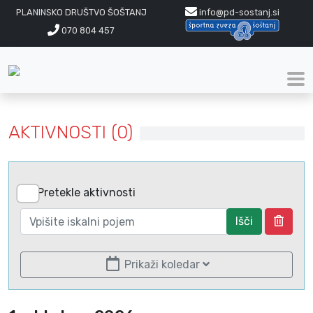
PLANINSKO DRUŠTVO ŠOŠTANJ
info@pd-sostanj.si
070 804 457
AKTIVNOSTI (0)
Pretekle aktivnosti
Išči
Prikaži koledar