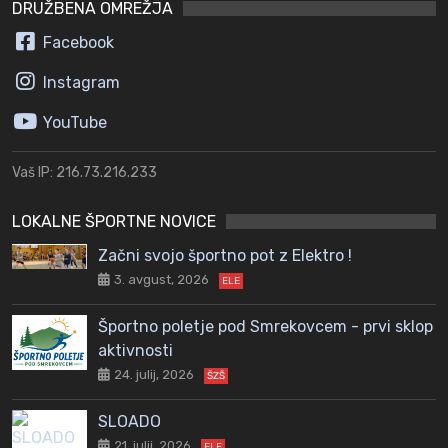
DRUŽBENA OMREŽJA
Facebook
Instagram
YouTube
Vaš IP: 216.73.216.233
LOKALNE ŠPORTNE NOVICE
Začni svojo športno pot z Elektro !
3. avgust, 2026
ELE
Športno poletje pod Smrekovcem - prvi sklop
aktivnosti
24. julij, 2026
ŠZŠ
SLOADO
21. julij, 2026
ELE