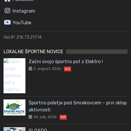
Instagram
YouTube
Vaš IP: 216.73.217.14
LOKALNE ŠPORTNE NOVICE
Začni svojo športno pot z Elektro !
3. avgust, 2026
ELE
Športno poletje pod Smrekovcem - prvi sklop
aktivnosti
24. julij, 2026
ŠZŠ
SLOADO