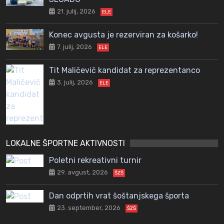
21. julij, 2026
ELE
Konec avgusta je rezerviran za košarko!
7. julij, 2026
ELE
Tit Maličevič kandidat za reprezentanco
3. julij, 2026
ELE
LOKALNE ŠPORTNE AKTIVNOSTI
Poletni rekreativni turnir
29. avgust, 2026
ŠZŠ
Dan odprtih vrat šoštanjskega športa
23. september, 2026
ŠZŠ