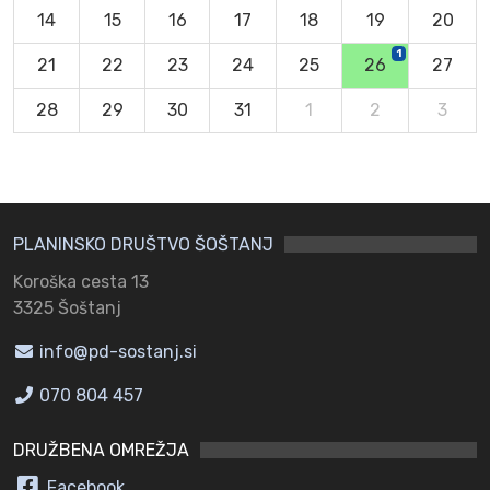
14
15
16
17
18
19
20
1
21
22
23
24
25
26
27
28
29
30
31
1
2
3
PLANINSKO DRUŠTVO ŠOŠTANJ
Koroška cesta 13
3325 Šoštanj
info@pd-sostanj.si
070 804 457
DRUŽBENA OMREŽJA
Facebook