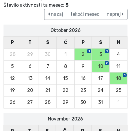
Število aktivnosti ta mesec:
5
nazaj
tekoči mesec
naprej
Oktober 2026
P
T
S
Č
P
S
N
1
1
28
29
30
1
2
3
4
2
5
6
7
8
9
10
11
1
12
13
14
15
16
17
18
19
20
21
22
23
24
25
26
27
28
29
30
31
1
November 2026
P
T
S
Č
P
S
N