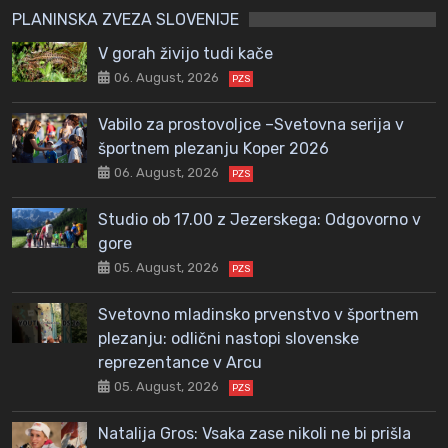
PLANINSKA ZVEZA SLOVENIJE
V gorah živijo tudi kače
06. August, 2026
PZS
Vabilo za prostovoljce –Svetovna serija v
športnem plezanju Koper 2026
06. August, 2026
PZS
Studio ob 17.00 z Jezerskega: Odgovorno v
gore
05. August, 2026
PZS
Svetovno mladinsko prvenstvo v športnem
plezanju: odlični nastopi slovenske
reprezentance v Arcu
05. August, 2026
PZS
Natalija Gros: Vsaka zase nikoli ne bi prišla