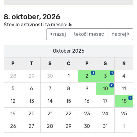
8. oktober, 2026
Število aktivnosti ta mesec:
5
nazaj
tekoči mesec
naprej
Oktober 2026
P
T
S
Č
P
S
N
1
1
28
29
30
1
2
3
4
2
5
6
7
8
9
10
11
1
12
13
14
15
16
17
18
19
20
21
22
23
24
25
26
27
28
29
30
31
1