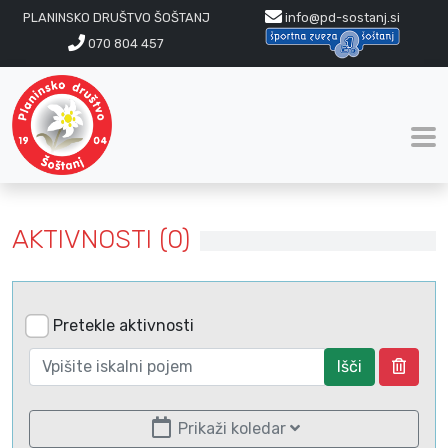
PLANINSKO DRUŠTVO ŠOŠTANJ
info@pd-sostanj.si
070 804 457
AKTIVNOSTI (0)
Pretekle aktivnosti
Išči
Prikaži koledar