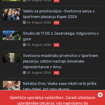
06. August, 2026
PZS
Vabilo za prostovoljce –Svetovna serija v
športnem plezanju Koper 2026
06. August, 2026
PZS
Studio ob 17.00 z Jezerskega: Odgovorno v
gore
05. August, 2026
PZS
Svetovno mladinsko prvenstvo v športnem
plezanju: odlični nastopi slovenske
reprezentance v Arcu
05. August, 2026
PZS
Natalija Gros: Vsaka zase nikoli ne bi prišla
tako daleč, kot smo skupaj
04. August, 2026
PZS
Spletišče uporablja »piškotke«. Zaradi izboljšave
uporabniške izkušnje, vas naprošamo da