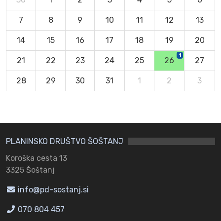
7
8
9
10
11
12
13
14
15
16
17
18
19
20
1
21
22
23
24
25
26
27
28
29
30
31
1
2
3
PLANINSKO DRUŠTVO ŠOŠTANJ
Koroška cesta 13
3325 Šoštanj
info@pd-sostanj.si
070 804 457