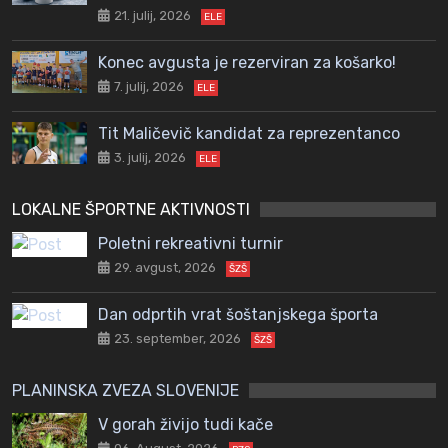
21. julij, 2026
ELE
Konec avgusta je rezerviran za košarko!
7. julij, 2026
ELE
Tit Maličevič kandidat za reprezentanco
3. julij, 2026
ELE
LOKALNE ŠPORTNE AKTIVNOSTI
Poletni rekreativni turnir
29. avgust, 2026
ŠZŠ
Dan odprtih vrat šoštanjskega športa
23. september, 2026
ŠZŠ
PLANINSKA ZVEZA SLOVENIJE
V gorah živijo tudi kače