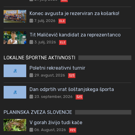
Konec avgusta je rezerviran za košarko!
7. julij, 2026
ELE
Tit Maličevič kandidat za reprezentanco
3. julij, 2026
ELE
LOKALNE ŠPORTNE AKTIVNOSTI
Poletni rekreativni turnir
29. avgust, 2026
ŠZŠ
Dan odprtih vrat šoštanjskega športa
23. september, 2026
ŠZŠ
PLANINSKA ZVEZA SLOVENIJE
V gorah živijo tudi kače
06. August, 2026
PZS