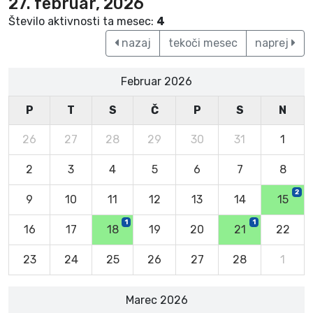
27. februar, 2026
Število aktivnosti ta mesec:
4
nazaj
tekoči mesec
naprej
Februar 2026
P
T
S
Č
P
S
N
26
27
28
29
30
31
1
2
3
4
5
6
7
8
2
9
10
11
12
13
14
15
1
1
16
17
18
19
20
21
22
23
24
25
26
27
28
1
Marec 2026