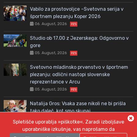
Vabilo za prostovoljce –Svetovna serija v
športnem plezanju Koper 2026
06. August, 2026
PZS
Studio ob 17.00 z Jezerskega: Odgovorno v
gore
05. August, 2026
PZS
Svetovno mladinsko prvenstvo v športnem
plezanju: odlični nastopi slovenske
reprezentance v Arcu
05. August, 2026
PZS
Natalija Gros: Vsaka zase nikoli ne bi prišla
tako daleč, kot smo skupaj
04. August, 2026
PZS
Spletišče uporablja »piškotke«. Zaradi izboljšave
uporabniške izkušnje, vas naprošamo da