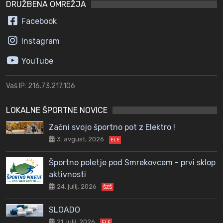
DRUŽBENA OMREŽJA
Facebook
Instagram
YouTube
Vaš IP: 216.73.217.106
LOKALNE ŠPORTNE NOVICE
Začni svojo športno pot z Elektro !
3. avgust, 2026
ELE
Športno poletje pod Smrekovcem - prvi sklop
aktivnosti
24. julij, 2026
ŠZŠ
SLOADO
21. julij, 2026
ELE