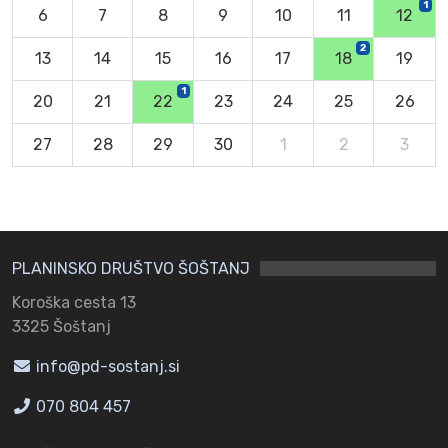
1
6
7
8
9
10
11
12
2
13
14
15
16
17
18
19
1
20
21
22
23
24
25
26
27
28
29
30
1
2
3
PLANINSKO DRUŠTVO ŠOŠTANJ
Koroška cesta 13
3325 Šoštanj
info@pd-sostanj.si
070 804 457