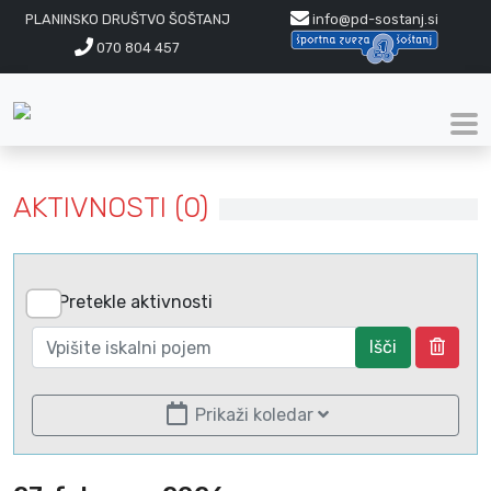
PLANINSKO DRUŠTVO ŠOŠTANJ
info@pd-sostanj.si
070 804 457
AKTIVNOSTI (0)
Pretekle aktivnosti
Išči
Prikaži koledar