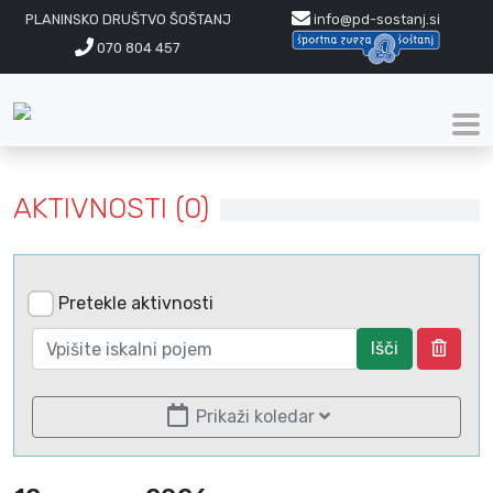
PLANINSKO DRUŠTVO ŠOŠTANJ
info@pd-sostanj.si
070 804 457
AKTIVNOSTI (0)
Pretekle aktivnosti
Išči
Prikaži koledar