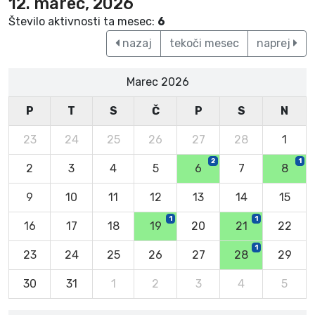
12. marec, 2026
Število aktivnosti ta mesec:
6
nazaj
tekoči mesec
naprej
Marec 2026
P
T
S
Č
P
S
N
23
24
25
26
27
28
1
2
1
2
3
4
5
6
7
8
9
10
11
12
13
14
15
1
1
16
17
18
19
20
21
22
1
23
24
25
26
27
28
29
30
31
1
2
3
4
5