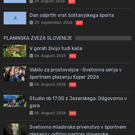
29. avgust, 2026
ŠZŠ
Dan odprtih vrat šoštanjskega športa
23. september, 2026
ŠZŠ
PLANINSKA ZVEZA SLOVENIJE
V gorah živijo tudi kače
06. August, 2026
PZS
Vabilo za prostovoljce –Svetovna serija v
športnem plezanju Koper 2026
06. August, 2026
PZS
Studio ob 17.00 z Jezerskega: Odgovorno v
gore
05. August, 2026
PZS
Svetovno mladinsko prvenstvo v športnem
plezanju: odlični nastopi slovenske