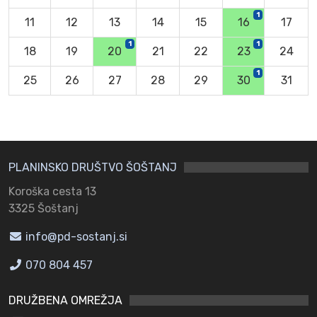
1
11
12
13
14
15
16
17
1
1
18
19
20
21
22
23
24
1
25
26
27
28
29
30
31
PLANINSKO DRUŠTVO ŠOŠTANJ
Koroška cesta 13
3325 Šoštanj
info@pd-sostanj.si
070 804 457
DRUŽBENA OMREŽJA