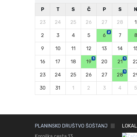
P
T
S
Č
P
S
23
24
25
26
27
28
1
2
2
3
4
5
6
7
9
10
11
12
13
14
1
1
1
16
17
18
19
20
21
2
1
23
24
25
26
27
28
2
30
31
1
2
3
4
5
PLANINSKO DRUŠTVO ŠOŠTANJ
LOKAL
Koroška cesta 13