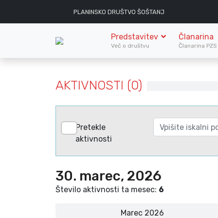
PLANINSKO DRUŠTVO ŠOŠTANJ
Predstavitev
Članarina
Več o društvu
Članarina PZ
AKTIVNOSTI (0)
Pretekle
aktivnosti
30. marec, 2026
Število aktivnosti ta mesec:
6
Marec 2026