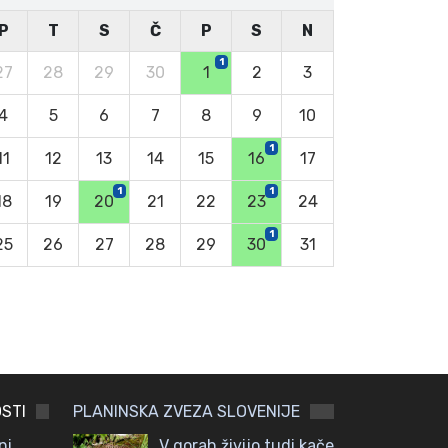
P
T
S
Č
P
S
N
1
27
28
29
30
1
2
3
4
5
6
7
8
9
10
1
11
12
13
14
15
16
17
1
1
18
19
20
21
22
23
24
1
25
26
27
28
29
30
31
STI
PLANINSKA ZVEZA SLOVENIJE
ni
V gorah živijo tudi kače