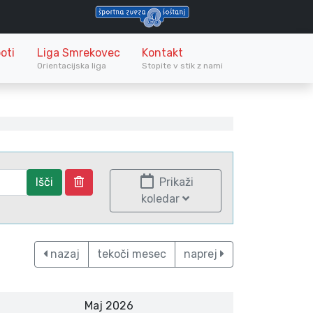
oti
Liga Smrekovec
Kontakt
Orientacijska liga
Stopite v stik z nami
Išči
Prikaži
koledar
nazaj
tekoči mesec
naprej
Maj 2026