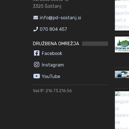
3325 Šoštanj
info@pd-sostanj.si
070 804 457
DRUŽBENA OMREŽJA
Facebook
Instagram
YouTube
Vaš IP: 216.73.216.56