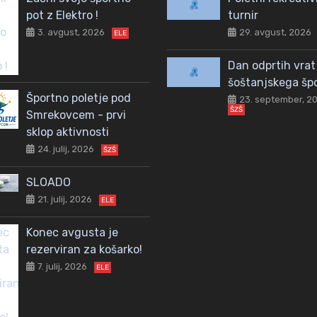
pot z Elektro !
turnir
3. avgust, 2026
29. avgust, 2026
ELE
Dan odprtih vrat
šoštanjskega šp
Športno poletje pod
23. september, 2
ŠZŠ
Smrekovcem - prvi
sklop aktivnosti
24. julij, 2026
ŠZŠ
SLOADO
21. julij, 2026
ELE
Konec avgusta je
rezerviran za košarko!
7. julij, 2026
ELE