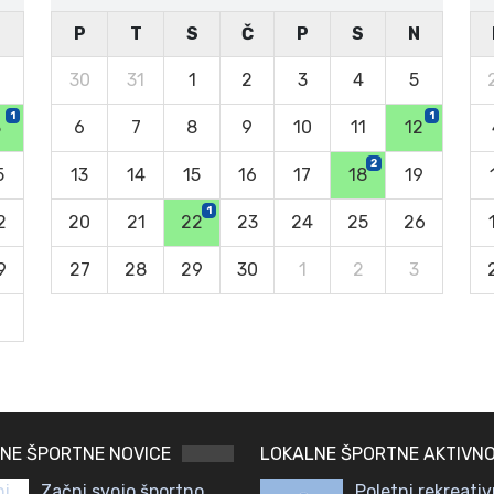
N
P
T
S
Č
P
S
N
30
31
1
2
3
4
5
1
1
8
6
7
8
9
10
11
12
2
5
13
14
15
16
17
18
19
1
2
20
21
22
23
24
25
26
9
27
28
29
30
1
2
3
NE ŠPORTNE NOVICE
LOKALNE ŠPORTNE AKTIVNO
Začni svojo športno
Poletni rekreativ