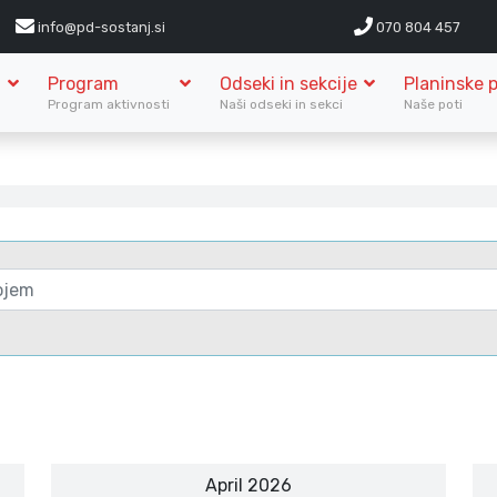
info@pd-sostanj.si
070 804 457
Program
Odseki in sekcije
Planinske p
S
Program aktivnosti
Naši odseki in sekci
Naše poti
April 2026