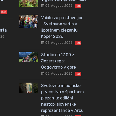
06. August, 2026
PZS
ŠZŠ
Vabilo za prostovoljce
–Svetovna serija v
orta
športnem plezanju
Koper 2026
026
06. August, 2026
PZS
Studio ob 17.00 z
Jezerskega:
Odgovorno v gore
05. August, 2026
PZS
Svetovno mladinsko
prvenstvo v športnem
plezanju: odlični
nastopi slovenske
reprezentance v Arcu