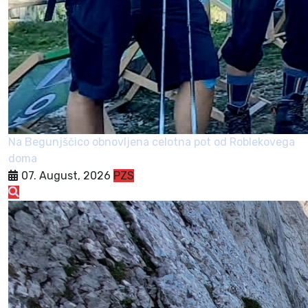
Na Begunjščico obnovljena celotna pot od Roblekovega
doma
07. August, 2026
PZS