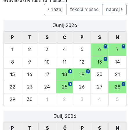
Število aktivnosti ta mesec:
7
nazaj
tekoči mesec
naprej
Junij 2026
P
T
S
Č
P
S
N
1
1
1
2
3
4
5
6
7
1
8
9
10
11
12
13
14
1
1
15
16
17
18
19
20
21
1
1
22
23
24
25
26
27
28
29
30
1
2
3
4
5
Julij 2026
P
T
S
Č
P
S
N