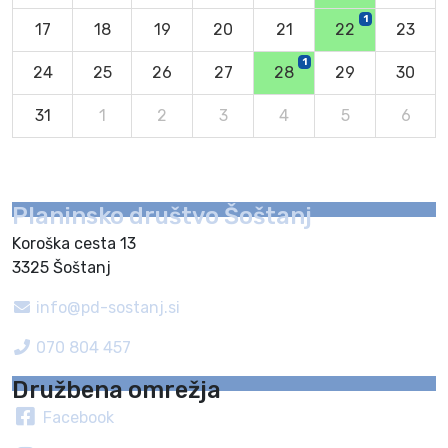
1
17
18
19
20
21
22
23
1
24
25
26
27
28
29
30
31
1
2
3
4
5
6
Planinsko društvo Šoštanj
Koroška cesta 13
3325 Šoštanj
info@pd-sostanj.si
070 804 457
Družbena omrežja
Facebook