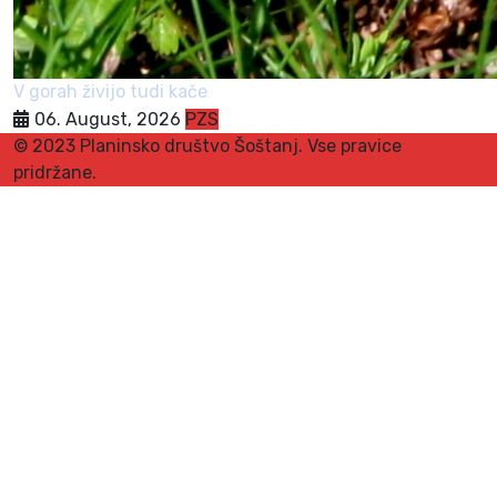
V gorah živijo tudi kače
06. August, 2026
PZS
© 2023 Planinsko društvo Šoštanj. Vse pravice
pridržane.