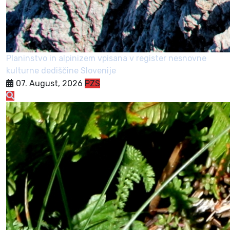
Planinstvo in alpinizem vpisana v register nesnovne
kulturne dediščine Slovenije
07. August, 2026
PZS