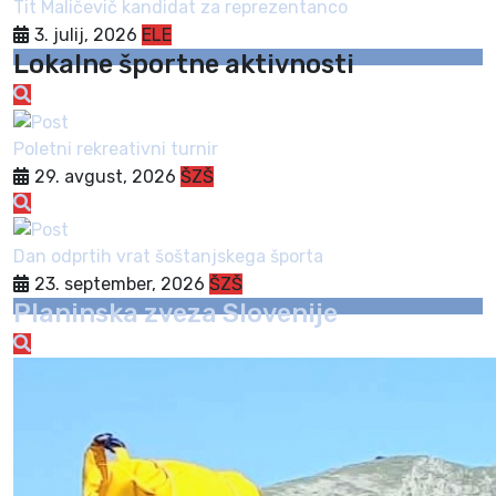
Tit Maličevič kandidat za reprezentanco
3. julij, 2026
ELE
Lokalne športne aktivnosti
Poletni rekreativni turnir
29. avgust, 2026
ŠZŠ
Dan odprtih vrat šoštanjskega športa
23. september, 2026
ŠZŠ
Planinska zveza Slovenije