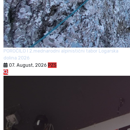
POROČILO I 2.mednarodni alpinistični tabor Logarska
dolina 2026
07. August, 2026
PZS