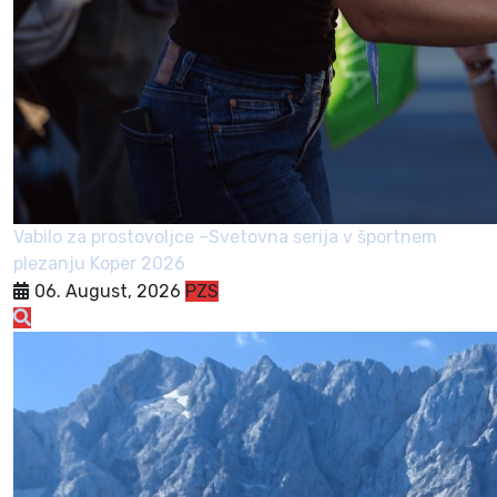
Vabilo za prostovoljce –Svetovna serija v športnem
plezanju Koper 2026
06. August, 2026
PZS