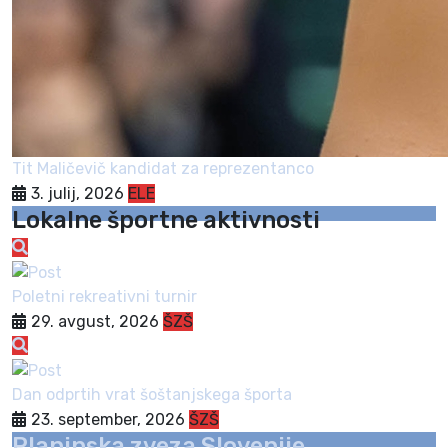
Tit Maličevič kandidat za reprezentanco
3. julij, 2026
ELE
Lokalne športne aktivnosti
Poletni rekreativni turnir
29. avgust, 2026
ŠZŠ
Dan odprtih vrat šoštanjskega športa
23. september, 2026
ŠZŠ
Planinska zveza Slovenije