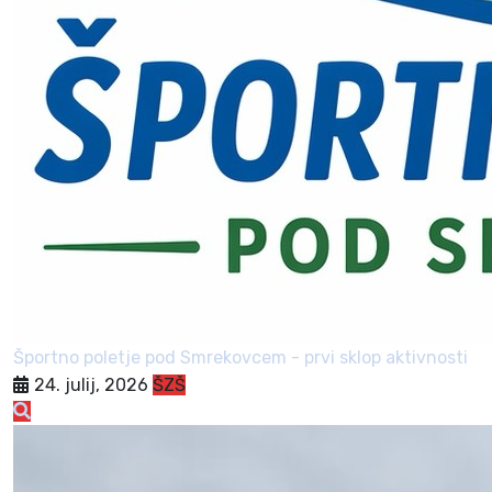
Športno poletje pod Smrekovcem - prvi sklop aktivnosti
24. julij, 2026
ŠZŠ