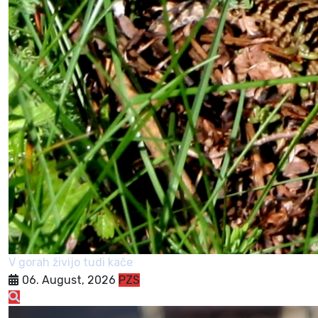
V gorah živijo tudi kače
06. August, 2026
PZS