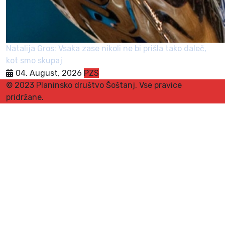
Natalija Gros: Vsaka zase nikoli ne bi prišla tako daleč,
kot smo skupaj
04. August, 2026
PZS
© 2023 Planinsko društvo Šoštanj. Vse pravice
pridržane.