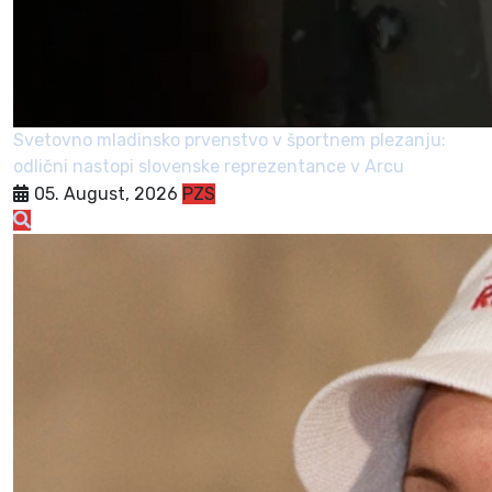
Svetovno mladinsko prvenstvo v športnem plezanju:
odlični nastopi slovenske reprezentance v Arcu
05. August, 2026
PZS