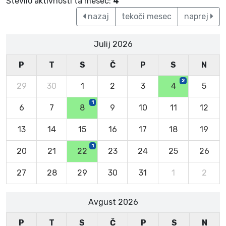
Število aktivnosti ta mesec:
4
nazaj
tekoči mesec
naprej
Julij 2026
P
T
S
Č
P
S
N
2
29
30
1
2
3
4
5
1
6
7
8
9
10
11
12
13
14
15
16
17
18
19
1
20
21
22
23
24
25
26
27
28
29
30
31
1
2
Avgust 2026
P
T
S
Č
P
S
N