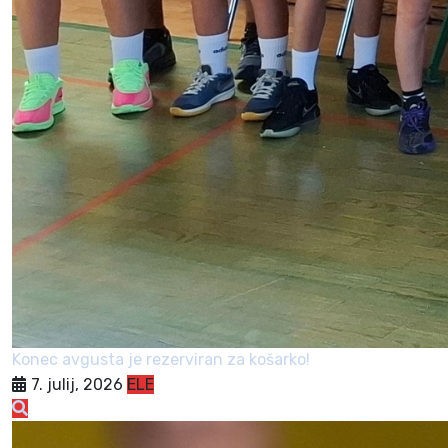
Konec avgusta je rezerviran za košarko!
7. julij, 2026
ELE