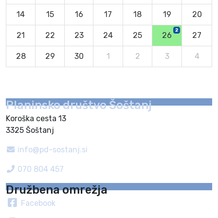
14
15
16
17
18
19
20
2
21
22
23
24
25
26
27
28
29
30
1
2
3
4
Planinsko društvo Šoštanj
Koroška cesta 13
3325 Šoštanj
info@pd-sostanj.si
070 804 457
Družbena omrežja
Facebook