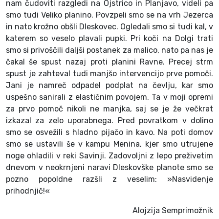
nam čudoviti razgledi na Ojstrico in Planjavo, videli pa
smo tudi Veliko planino. Povzpeli smo se na vrh Jezerca
in nato krožno obšli Dleskovec. Ogledali smo si tudi kal, v
katerem so veselo plavali pupki. Pri koči na Dolgi trati
smo si privoščili daljši postanek za malico, nato pa nas je
čakal še spust nazaj proti planini Ravne. Precej strm
spust je zahteval tudi manjšo intervencijo prve pomoči.
Jani je namreč odpadel podplat na čevlju, kar smo
uspešno sanirali z elastičnim povojem. Ta v moji opremi
za prvo pomoč nikoli ne manjka, saj se je že večkrat
izkazal za zelo uporabnega. Pred povratkom v dolino
smo se osvežili s hladno pijačo in kavo. Na poti domov
smo se ustavili še v kampu Menina, kjer smo utrujene
noge ohladili v reki Savinji. Zadovoljni z lepo preživetim
dnevom v neokrnjeni naravi Dleskovške planote smo se
pozno popoldne razšli z veselim: »Nasvidenje
prihodnjič!«
Alojzija Semprimožnik