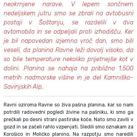
neokrnjene narave. V lepem sončnem
nedeljskem jutru smo se zbrali na avtobusni
postaji v Šoštanju, se razdelili v dva
avtomobila in se odpeljali proti izhodišču. Ker
je bil napovedan izjemno vroč dan, smo bili
veseli, da planina Ravne leži dovolj visoko, da
so bile temperature nekoliko prijetnejše kot v
dolini. Planina se nahaja na približno 1.500
metrih nadmorske višine in je del Kamniško-
Savinjskih Alp.
Ravni oziroma Ravne so živa pašna planina, kar so nam
potrdili radovedni pogledi živine na pašniku, ki smo ga
prečkali po desni strani pastirske koče. Nato smo zavili v
gozd in se začeli rahlo vzpenjati. Sledili smo oznakam za
Korošico in Moličko planino. Na razpotju smo naredili