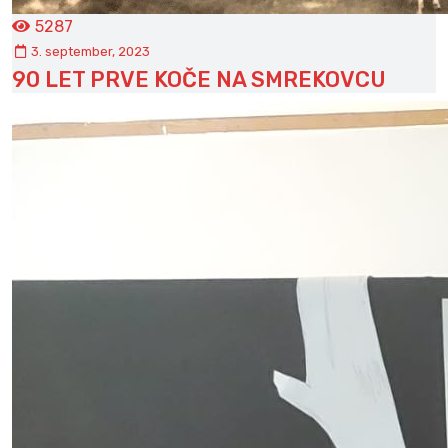
5287
3. september, 2023
90 LET PRVE KOČE NA SMREKOVCU