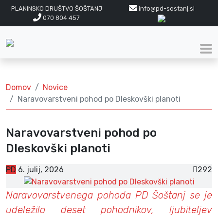
PLANINSKO DRUŠTVO ŠOŠTANJ
info@pd-sostanj.si
070 804 457
Domov
Novice
Naravovarstveni pohod po Dleskovški planoti
Naravovarstveni pohod po
Dleskovški planoti
PD
6. julij, 2026
292
Naravovarstvenega pohoda PD Šoštanj se je
udeležilo deset pohodnikov, ljubiteljev