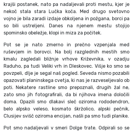
krajši postanek, nato pa nadaljevali proti mestu, kjer je
nekoč stala stara Lučka koča. Med drugo svetovno
vojno je bila zaradi izdaje obkoljena in požgana, borci pa
so bili ustreljeni. Danes na njenem mestu stojijo
spominsko obeležje, klopi in miza za počitek.
Pot se je nato zmerno in prečno vzpenjala med
ruševjem in borovci. Na bolj razglednih mestih smo
kmalu zagledali bližnje vrhove Križevnika, v ozadju
Raduho, pa tudi Veliki vrh in Dleskovec. Višje ko smo se
povzpeli, dlje je segal naš pogled. Seveda nismo pozabili
opazovati planinskega cvetja, ki nas je razveseljevalo ob
poti. Nekatere rastline smo prepoznali, drugih žal ne,
zato smo jih fotografirali, da bi njihova imena določili
doma. Opazili smo dlakavi sleč oziroma rododendron,
belo alpsko veleso, kosmato škržolico, alpski pečnik,
Clusijev svišč oziroma encijan, našli pa smo tudi planike.
Pot smo nadaljevali v smeri Dolge trate. Odpirali so se