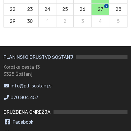
2
22
23
24
25
26
27
28
29
30
1
2
3
4
5
PLANINSKO DRUŠTVO ŠOŠTANJ
Koroška cesta 13
3325 Šoštanj
info@pd-sostanj.si
070 804 457
DRUŽBENA OMREŽJA
Facebook