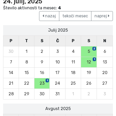
24. julij, 2025
Število aktivnosti ta mesec:
4
nazaj
tekoči mesec
naprej
Julij 2025
P
T
S
Č
P
S
N
2
30
1
2
3
4
5
6
1
7
8
9
10
11
12
13
14
15
16
17
18
19
20
1
21
22
23
24
25
26
27
28
29
30
31
1
2
3
Avgust 2025