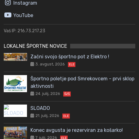
Instagram
YouTube
Vaš IP: 216.73.217.23
LOKALNE ŠPORTNE NOVICE
Začni svojo športno pot z Elektro !
3. avgust, 2026
ELE
Športno poletje pod Smrekovcem - prvi sklop
aktivnosti
24. julij, 2026
ŠZŠ
SLOADO
21. julij, 2026
ELE
Konec avgusta je rezerviran za košarko!
7. julij, 2026
ELE