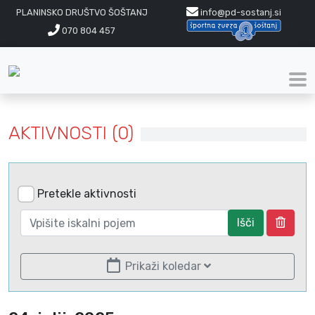
PLANINSKO DRUŠTVO ŠOŠTANJ
info@pd-sostanj.si
070 804 457
AKTIVNOSTI (0)
Pretekle aktivnosti
Išči
Prikaži koledar