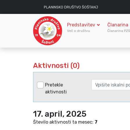
PLANINSKO DRUŠTVO ŠOŠTANJ
Predstavitev
Članarina
Več o društvu
Članarina PZ
Aktivnosti (0)
Pretekle
aktivnosti
17. april, 2025
Število aktivnosti ta mesec:
7