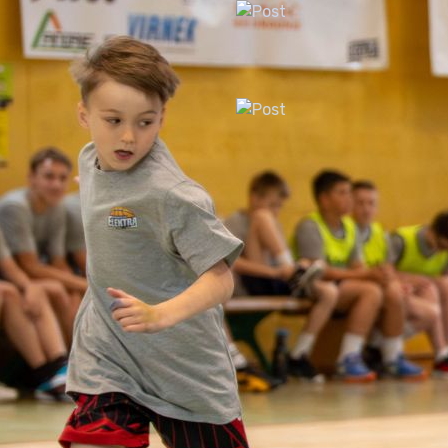
Poletni rekreativni turnir
29. avgust, 2026
ŠZŠ
Dan odprtih vrat šoštanjsk
športa
23. september, 2026
ŠZŠ