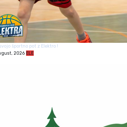
svojo športno pot z Elektro !
avgust, 2026
ELE