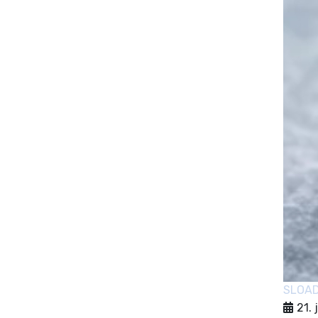
SLOA
21. 