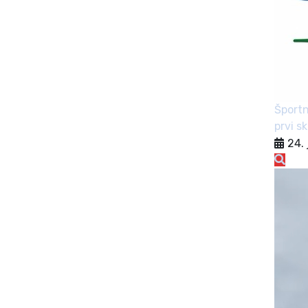
Športn
prvi s
24. 