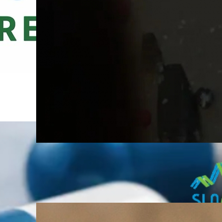
Svetovno mladinsko prvenstvo v
športnem plezanju: odlični nastopi
slovenske reprezentance v Arcu
05. August, 2026
PZS