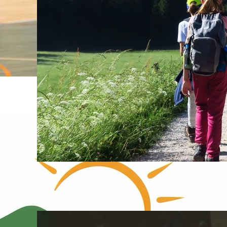
Studio ob 17.00 z Jezerskega:
Odgovorno v gore
05. August, 2026
PZS