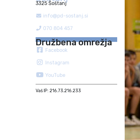
3325 Šoštanj
info@pd-sostanj.si
070 804 457
Družbena omrežja
Facebook
Instagram
YouTube
Vaš IP: 216.73.216.233