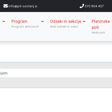
info@pd-sostanj.si
070 804 457
Program
Odseki in sekcije
Planinske
S
Program aktivnosti
Naši odseki in sekci
poti
Naše poti