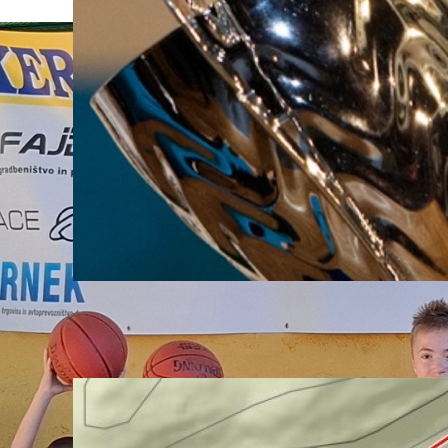
Natalija Gros: Vsaka zase nikoli ne
bi prišla tako daleč, kot smo skupaj
04. August, 2026
PZS