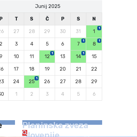
Junij 2025
P
T
S
Č
P
S
N
1
26
27
28
29
30
31
1
1
1
2
3
4
5
6
7
8
1
1
9
10
11
12
13
14
15
16
17
18
19
20
21
22
1
23
24
25
26
27
28
29
30
1
2
3
4
5
6
e
Planinska zveza
Slovenije