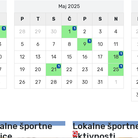
Maj 2025
N
P
T
S
Č
P
S
N
1
1
6
28
29
30
1
2
3
4
1
3
5
6
7
8
9
10
11
1
0
12
13
14
15
16
17
18
1
1
7
19
20
21
22
23
24
25
4
26
27
28
29
30
31
1
alne športne
Lokalne športn
ice
aktivnosti