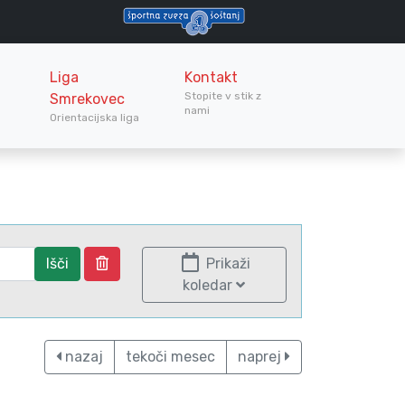
Liga
Kontakt
Stopite v stik z
Smrekovec
nami
Orientacijska liga
Išči
Prikaži
koledar
nazaj
tekoči mesec
naprej