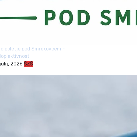
o poletje pod Smrekovcem -
klop aktivnosti
julij, 2026
ŠZŠ