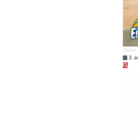
Začni 
3. 